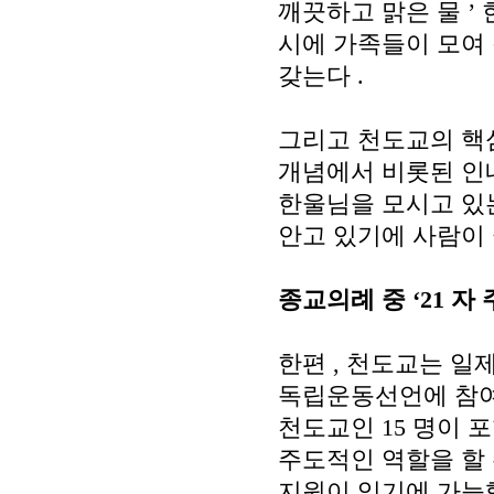
깨끗하고 맑은 물
’
시에 가족들이 모여
갖는다
.
그리고 천도교의 핵
개념에서 비롯된 인
한울님을 모시고 있
안고 있기에 사람이
종교의례 중
‘21
자 
한편
,
천도교는 일제
독립운동선언에 참
천도교인
15
명이 포
주도적인 역할을 할 
지원이 있기에 가능