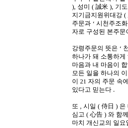
),
성미
(
誠米
),
기도
지기금지원위대강
(
주문과
‘
시천주조화
자로 구성된 본주문
강령주문의 뜻은
‘
하나가 돼 소통하게 
마음과 내 마음이 
모든 일을 하나의 이
이
21
자의 주문 속
있다고 믿는다
.
또
,
시일
(
侍日
)
은
심고
(
心告
)
와 함
마치 개신교의 일요