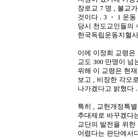
장로교
7
명
,
불교
것이다
. 3
・
1
운동
당시 천도교인들의
한국독립운동지혈
이에 이정희 교령은 
교도
300
만명이 넘
위해 이 교령은 현재
보고
,
비장한 각오로
나가겠다고 밝혔다
.
특히
,
교헌개정특별
추대제로 바꾸겠다
교단의 발전을 위한
어렵다는 판단에서