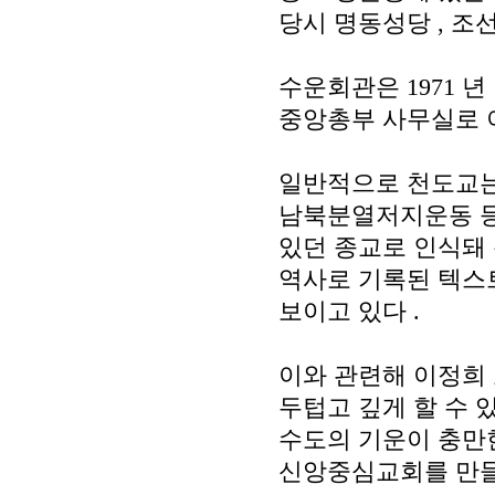
당시 명동성당
,
조
수운회관은
1971
년
중앙총부 사무실로 
일반적으로 천도교는
남북분열저지운동 등
있던 종교로 인식돼
역사로 기록된 텍스
보이고 있다
.
이와 관련해 이정희
두텁고 깊게 할 수
수도의 기운이 충만
신앙중심교회를 만