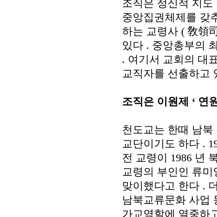
조직은 정신적 지도
중앙집권체제를 갖
하는 교령사
(
敎領
있다
.
중앙총부의 
.
여기서 교회의 대표
교직자를 선출하고 
조직은 이원제
‘
연
천도교는 한때 남북
교단이기도 하다
. 1
전 교령이
1986
년 
교령의 부인인 류미
맞이했다고 한다
.
더
남북교류문화 사업 
가교역할에 열중하고