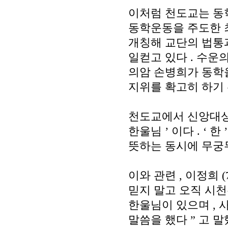
이처럼 천도교는 동
동학운동을 주도한 
개칭해 교단의 법통
일컫고 있다
.
수운의
의암 손병희가 동학
지위를 확고히 하기
천도교에서 신앙대
한울님
’
이다
. ‘
한
’
뜻하는 동시에 무궁
이와 관련
,
이정희
(
믿지 말고 오직 시
한울님이 있으며
,
사
말씀을 했다
”
고 말