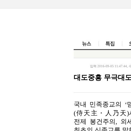
뉴스
입력 2016-09-05 11:47:44, 수
대도중흥 무극대도
국내 민족종교의
‘
(
侍天主
・
人乃天
)
전제 봉건주의
,
외
최초의 신종교를 말