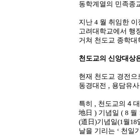
동학계열의 민족종교
지난
4
월 취임한 이
고려대학교에서 행정
거쳐 천도교 종학대
천도교의 신앙대상
현재 천도교 경전으
동경대전
,
용담유사
특히
,
천도교의 4
대
地日
)
기념일
(
8
월
(道日)기념일(1월18
날을 기리는
‘
천일